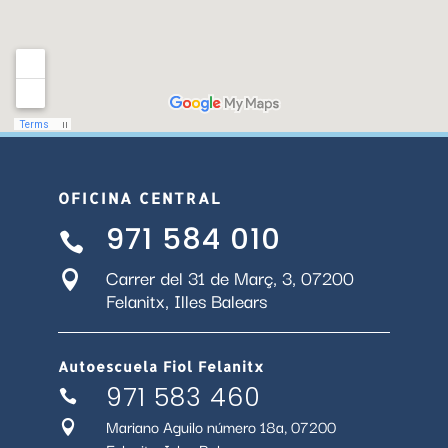
OFICINA CENTRAL
971 584 010

Carrer del 31 de Març, 3, 07200

Felanitx, Illes Balears
Autoescuela Fiol Felanitx
971 583 460

Mariano Aguilo número 18a, 07200
