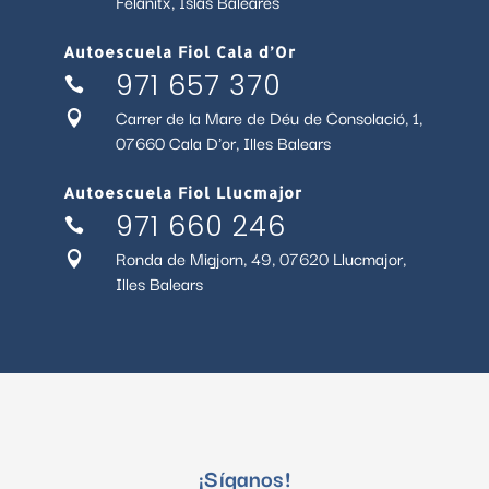
Felanitx, Islas Baleares
Autoescuela Fiol Cala d’Or
971 657 370

Carrer de la Mare de Déu de Consolació, 1,

07660 Cala D'or, Illes Balears
Autoescuela Fiol Llucmajor
971 660 246

Ronda de Migjorn, 49, 07620 Llucmajor,

Illes Balears
¡Síganos!